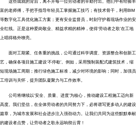
这些成就的背后，离不开每一位劳动者的辛勤付出。他们中有经验丰
富的老师傅，手把手指导年轻员工掌握施工技巧；有技术骨干，利用BIM
等数字化工具优化施工方案；更有安全监督员，时刻守护着现场作业的安
全红线。正是这种爱岗敬业、精益求精的精神，使得‘劳动者之歌’在工地
上唱得格外嘹亮。
面对工期紧、任务重的挑战，公司通过科学调度、资源整合和创新工
艺，确保各项目施工建设‘不停歇’。例如，采用预制装配式建筑技术，缩
短现场施工周期；推行绿色施工标准，减少对环境的影响；同时，加强员
工培训与关怀，提升团队凝聚力与工作效率。
公司将继续以‘安全、质量、进度’为核心，推动建设工程施工迈向新
高度。我们坚信，在全体劳动者的共同努力下，必将谱写更多动人的建设
篇章，为城市发展和社会进步注入强劲动力。让我们共同为这些默默奉献
的建设者点赞，让劳动者之歌永远响彻云霄！