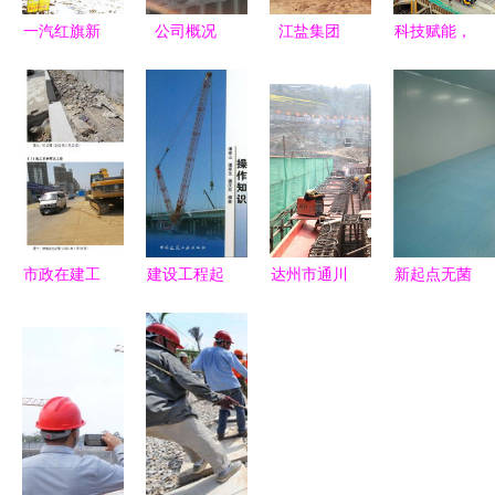
一汽红旗新
公司概况
江盐集团
科技赋能，
能源汽车工
深耕建设工
加快项目建
铸就典范
厂项目加速
程施工领
设，激活发
——新科技
冲刺，预计
域，铸就卓
展引擎，筑
助力浙江宁
十月竣工投
越品质与信
牢建设工程
波首座220
产
赖
施工基石
千伏钢结构
变电站工程
建设纪实
市政在建工
建设工程起
达州市通川
新起点无菌
程安全及文
重安装操作
区魏兴污水
室净化装修
明施工违规
安全与效率
处理工程二
工程与洛阳
行为曝光
的基石
期建设项目
食品厂净化
（第三期）
加快推进，
车间改造施
施工进度显
工 以孟津
著刷新
速冻水饺、