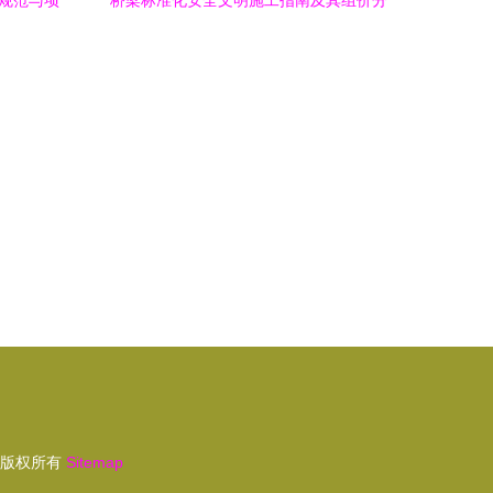
程规范与项
桥梁标准化安全文明施工指南及其组价分
析
版权所有
Sitemap