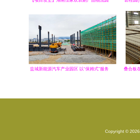
【项目攻坚】湖南佳家欢农副产品物流园
碧桂园
项目建设如火如荼
盐城新能源汽车产业园区 以“保姆式”服务
叠合板
护航重点项目建设
Copyright © 202