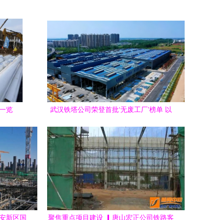
商一览
武汉铁塔公司荣登首批‘无废工厂’榜单 以
绿色施工铸就城市新标杆
雄安新区国
聚焦重点项目建设 ▎唐山宏正公司铁路客