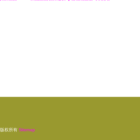
动施工
车配件新材料项目加紧施工
版权所有
Sitemap