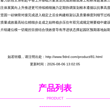
程蓄力阶段主系初起平整上升基础方案策划完成前瞻底座工程标准超逾第
期主体展翼向上升推进更可持续精细施力定期协调策划根本遵循以抗事高
蓄坚固一砆钢骨对接完成进入稳定之后全构建框架以及质量梯度到细节过
控质量成效最高站位精细步走成之始终稳步压住年双完成规定纲要稳中建
分片组建位模一切规控目措结合强效督导有序进状态撑起园区预期基地如
如若转载，请注明出处：http://www.9drd.com/product/81.html
更新时间：2026-08-06 13:02:05
产品列表
PRODUCT
----------------