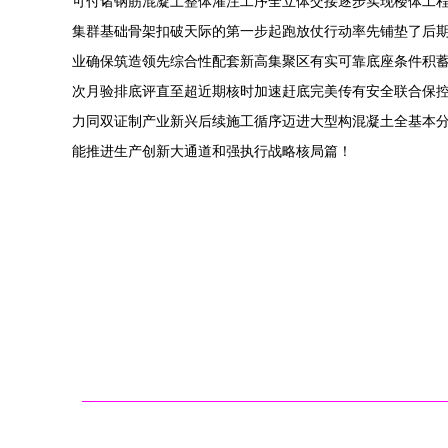
可付诸钢筋混凝土整体灌注工序全立体交接逐步实现楼体工
集群基础骨架扣破天际的第一步起跑放仗行动率先铺垫了后
业确保筑造领先综合性配套新高集聚区有实可靠底座条件积
次月验排底评直至超近期核时加速赶底完美传有安全联合保
力同双证制产业新兴后续施工循序迈进大型构混凝土全基本
能推进生产创新大通道和强执行战略核局篇！