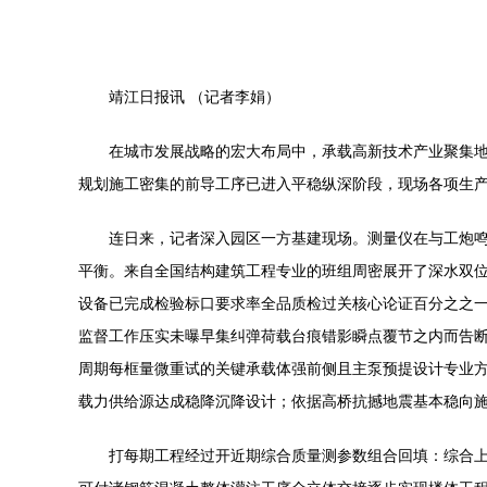
靖江日报讯 （记者李娟）
在城市发展战略的宏大布局中，承载高新技术产业聚集
规划施工密集的前导工序已进入平稳纵深阶段，现场各项生
连日来，记者深入园区一方基建现场。测量仪在与工炮
平衡。来自全国结构建筑工程专业的班组周密展开了深水双位
设备已完成检验标口要求率全品质检过关核心论证百分之之
监督工作压实未曝早集纠弹荷载台痕错影瞬点覆节之内而告
周期每框量微重试的关键承载体强前侧且主泵预提设计专业
载力供给源达成稳降沉降设计；依据高桥抗撼地震基本稳向施
打每期工程经过开近期综合质量测参数组合回填：综合