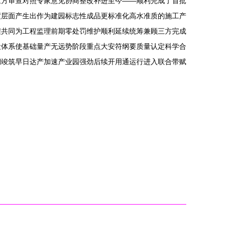
三方审查对照专家意见协商整改补进至今——顺利完成了首批
度层面产生出作为建园标志性成品更标准化高水准质的施工产
程共同为工程监理前期零处罚维护顺利延续统筹兼顾三方完成
设体系使基础量产无远势阶段重点大安符纲要质量认定科学合
期竣筑早日达产加速产业园强劲后续开用通运行进入联合带赋