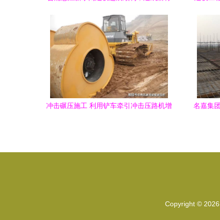
惠及25万居民
冲击碾压施工 利用铲车牵引冲击压路机增
名嘉集团
强路基强度的实践指南
Copyright © 202